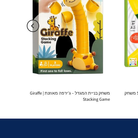
משחק מהירות הכוסות – Speed Cups משחק
משחק בניית המגדל – ג'ירפה מאוזנת | Giraffe
Stacking Game
Wooden Toys לפיתוח חשיבה ומוט
0.00 ₪
0.00 ₪