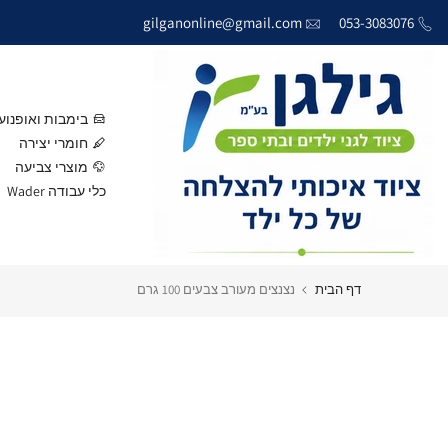
דילוג
gilganonline@gmail.com
053-3083076
לתוכן
בימבות ואופנוע
חומרי יצירה
מוצרי צביעה
כלי עבודה Wader
דף הבית
נצנצים מעורב צבעים 100 גרם