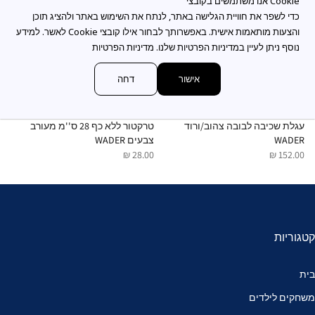
כדי לשפר את חוויית הגלישה באתר, לנתח את השימוש באתר ולהציג תוכן
והצעות מותאמות אישית. באפשרותך לבחור אילו קובצי Cookie לאשר. למידע
נוסף ניתן לעיין במדיניות הפרטיות שלנו.
מדיניות הפרטיות
אישור
דחה
עגלת שכיבה לבובה צהוב/ורוד
טרקטור ללא כף 28 ס''מ מעורב
מ
WADER
צבעים WADER
ב
 ₪
28.00 ₪
152.00 ₪
קטגוריות
בית
משחקים לילדים