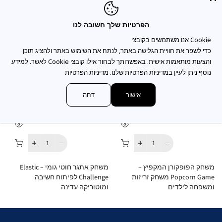
You may also like
הפרטיות שלך חשובה לנו
כדי לשפר את חוויית הגלישה באתר, לנתח את השימוש באתר ולהציג תוכן
והצעות מותאמות אישית. באפשרותך לבחור אילו קובצי Cookie לאשר. למידע
נוסף ניתן לעיין במדיניות הפרטיות שלנו.
מדיניות הפרטיות
אישור
דחה
משחק הפופקורן המקפיץ –
משחק אתגר חוטי גומי – Elastic
מ
Popcorn Game משחק זריזות
Challenge לפיתוח חשיבה
ומשפחה לילדים
ומוטוריקה עדינה
ק
 ₪
0.00 ₪
49.00 ₪